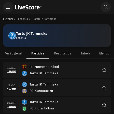
Futebol
Estônia
Tartu JK Tammeka
Tartu JK Tammeka
Estônia
Visão geral
Partidas
Resultados
Tabela
Elenco
FC Nomme United
14 AGO.
16:00
Tartu JK Tammeka
Favorit
Tartu JK Tammeka
22 AGO.
14:00
FC Kuressaare
Favorit
Tartu JK Tammeka
26 AGO.
16:00
FC Flora Tallinn
Favorit