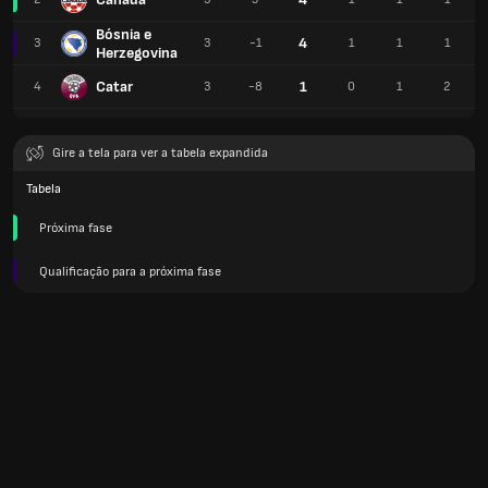
Bósnia e
4
3
3
-1
1
1
1
Herzegovina
Catar
1
4
3
-8
0
1
2
Gire a tela para ver a tabela expandida
Tabela
Próxima fase
Qualificação para a próxima fase