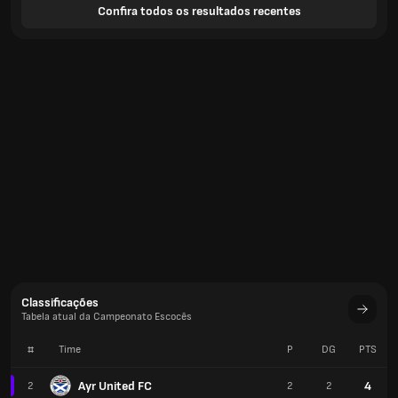
Confira todos os resultados recentes
Classificações
Tabela atual da Campeonato Escocês
#
Time
P
DG
PTS
Ayr United FC
4
2
2
2
Stenhousemuir FC
4
3
2
2
Raith Rovers FC
4
4
2
1