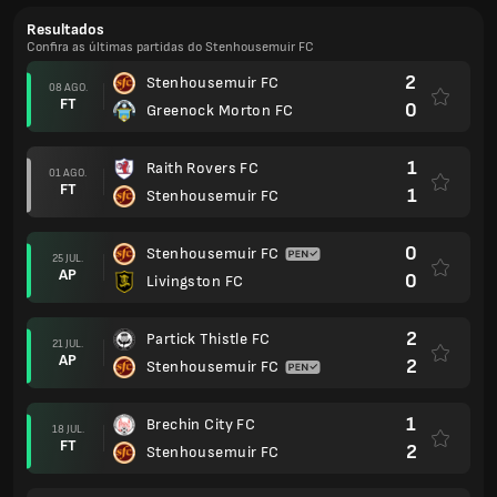
Resultados
Confira as últimas partidas do Stenhousemuir FC
2
Stenhousemuir FC
08 AGO.
FT
0
Greenock Morton FC
1
Raith Rovers FC
01 AGO.
FT
1
Stenhousemuir FC
0
Stenhousemuir FC
25 JUL.
AP
0
Livingston FC
2
Partick Thistle FC
21 JUL.
AP
2
Stenhousemuir FC
1
Brechin City FC
18 JUL.
FT
2
Stenhousemuir FC