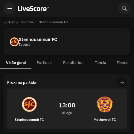
Futebol
Escócia
Stenhousemuir FC
Stenhousemuir FC
Escócia
Visão geral
Partidas
Resultados
Tabela
Elenco
Próxima partida
13:00
16 Ago.
Stenhousemuir FC
Motherwell FC