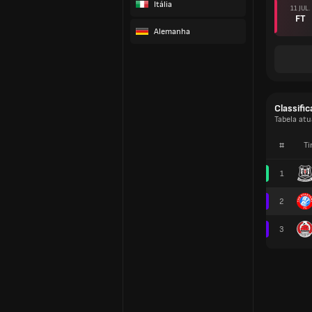
Itália
11 JUL.
FT
Alemanha
Classifi
Tabela at
#
Ti
1
2
3