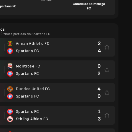
Cidade de Edimburgo
partans FC
FC
dos
 últimas partidas do Spartans FC
2
Annan Athletic FC
4
Spartans FC
0
Montrose FC
2
Spartans FC
4
Dundee United FC
0
Spartans FC
1
Spartans FC
3
Stirling Albion FC