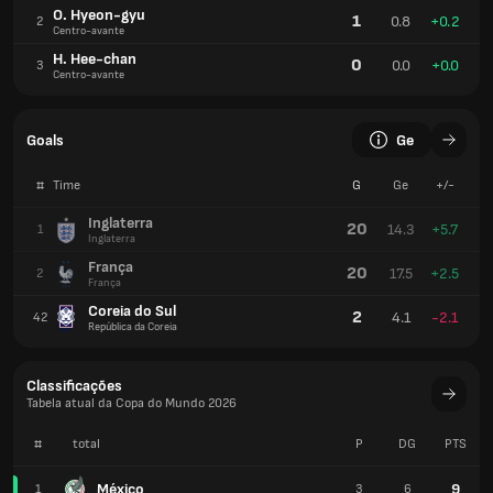
O. Hyeon-gyu
1
0.8
+0.2
2
Centro-avante
H. Hee-chan
0
0.0
+0.0
3
Centro-avante
Goals
Ge
#
Time
G
Ge
+/-
Inglaterra
20
14.3
+5.7
1
Inglaterra
França
20
17.5
+2.5
2
França
Coreia do Sul
2
4.1
-2.1
42
República da Coreia
Classificações
Tabela atual da Copa do Mundo 2026
#
total
P
DG
PTS
México
9
1
3
6