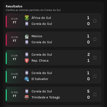
Resultados
Confira as últimas partidas do Coreia do Sul
1
África do Sul
25 JUN.
FT
0
Coreia do Sul
1
México
19 JUN.
FT
0
Coreia do Sul
2
Coreia do Sul
12 JUN.
FT
1
Rep. Checa
1
Coreia do Sul
04 JUN.
FT
0
El Salvador
5
Coreia do Sul
31 MAI.
FT
0
Trinidade e Tobago