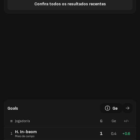
Confira todos os resultados recentes
Goals
Ge
#
Jogador/a
G
Ge
+/-
H. In-beom
1
0.4
+0.6
1
Meio de campo