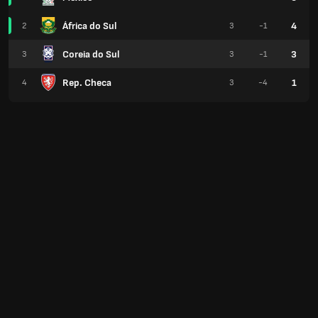
África do Sul
4
2
3
-1
Coreia do Sul
3
3
3
-1
Rep. Checa
1
4
3
-4