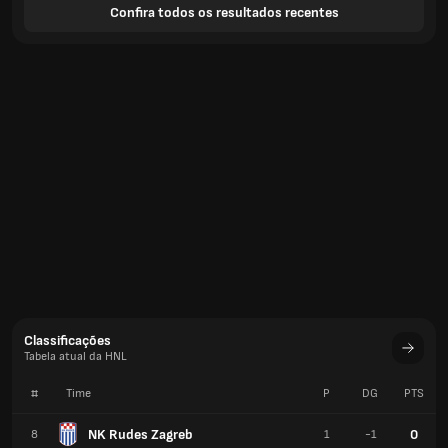
Confira todos os resultados recentes
Classificações
Tabela atual da HNL
#
Time
P
DG
PTS
NK Rudes Zagreb
0
8
1
-1
HNK Gorica
0
9
1
-2
NK Slaven Belupo
0
10
1
-2