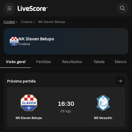
Futebol
Croácia
NK Slaven Belupo
NK Slaven Belupo
Croácia
Visão geral
Partidas
Resultados
Tabela
Elenco
Próxima partida
16:30
09 Ago.
NK Slaven Belupo
NK Varazdin