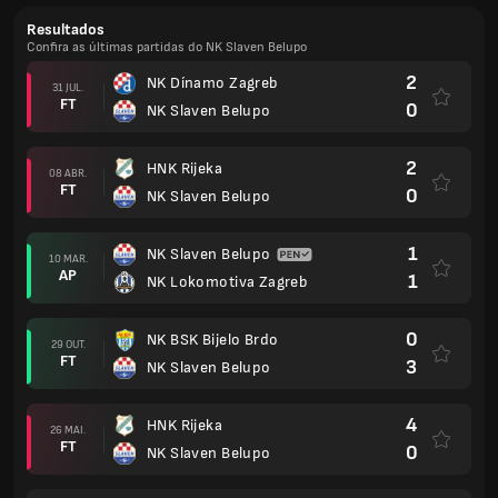
Resultados
Confira as últimas partidas do NK Slaven Belupo
2
NK Dínamo Zagreb
31 JUL.
FT
0
NK Slaven Belupo
2
HNK Rijeka
08 ABR.
FT
0
NK Slaven Belupo
1
NK Slaven Belupo
10 MAR.
AP
1
NK Lokomotiva Zagreb
0
NK BSK Bijelo Brdo
29 OUT.
FT
3
NK Slaven Belupo
4
HNK Rijeka
26 MAI.
FT
0
NK Slaven Belupo