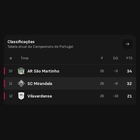
Classificações
Tabela atual da Campeonato de Portugal
#
Time
P
DG
PTS
AR São Martinho
34
10
26
-9
SC Mirandela
32
11
26
-8
Vilaverdense
21
12
26
-16