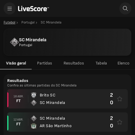
Futebol
Portugal
SC Mirandela
SC Mirandela
Portugal
Visão geral
Partidas
Resultados
Tabela
Elenco
Resultados
Confira as últimas partidas do SC Mirandela
2
Brito SC
18 ABR.
FT
0
SC Mirandela
2
SC Mirandela
12 ABR.
FT
0
AR São Martinho