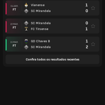
1
Vianense
04 ABR.
FT
0
SC Mirandela
0
SC Mirandela
22 MAR.
FT
1
FC Tirsense
1
GD Chaves B
15 MAR.
FT
2
SC Mirandela
Confira todos os resultados recentes