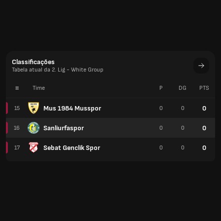
Classificações
Tabela atual da 2. Lig - White Group
#
Time
P
DG
PTS
Mus 1984 Musspor
0
15
0
0
Sanliurfaspor
0
16
0
0
Sebat Genclik Spor
0
17
0
0