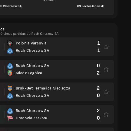
h Chorzow SA
KS Lechia Gdansk
dos
s últimas partidas do Ruch Chorzow SA
1
Polonia Varsóvia
1
Ruch Chorzow SA
0
Ruch Chorzow SA
2
Miedz Legnica
2
Bruk-Bet Termalica Nieciecza
0
Ruch Chorzow SA
2
Ruch Chorzow SA
0
Cracovia Krakow