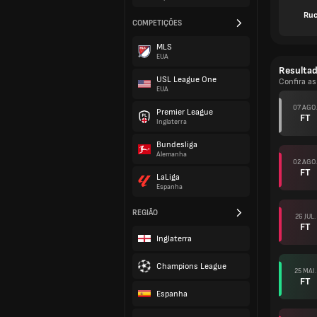
Ruc
COMPETIÇÕES
MLS
EUA
Resulta
USL League One
Confira a
EUA
07 AGO.
Premier League
FT
Inglaterra
Bundesliga
Alemanha
02 AGO.
FT
LaLiga
Espanha
REGIÃO
26 JUL.
FT
Inglaterra
Champions League
25 MAI.
FT
Espanha