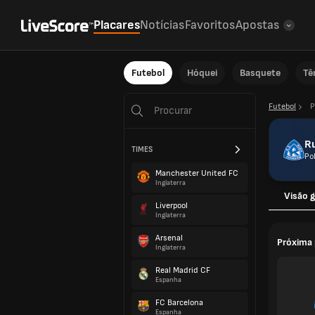
Placares
Notícias
Favoritos
Apostas
Futebol
Hóquei
Basquete
Tê
Futebol
P
R
TIMES
Po
Manchester United FC
Inglaterra
Visão g
Liverpool
Inglaterra
Arsenal
Próxima 
Inglaterra
Real Madrid CF
Espanha
FC Barcelona
Espanha