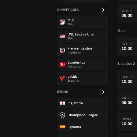
COMPETIÇÕES
22 AGO.
06:00
MLS
EUA
Cup
USL League One
EUA
26 AGO.
10:00
Premier League
Inglaterra
Bundesliga
J. League 2
Alemanha
LaLiga
29 AGO.
10:00
Espanha
REGIÃO
06 SET.
09:00
Inglaterra
Champions League
12 SET.
10:00
Espanha