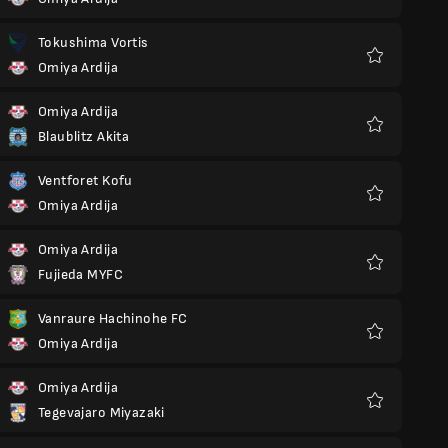
Favoritos
Tokushima Vortis
Omiya Ardija
Favoritos
Omiya Ardija
Blaublitz Akita
Favoritos
Ventforet Kofu
Omiya Ardija
Favoritos
Omiya Ardija
Fujieda MYFC
Favoritos
Vanraure Hachinohe FC
Omiya Ardija
Favoritos
Omiya Ardija
Tegevajaro Miyazaki
Favoritos