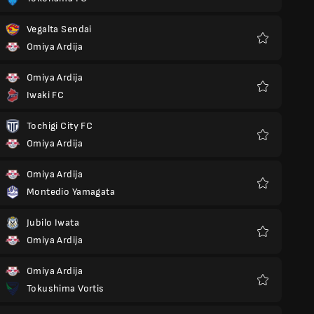
Favoritos
Vegalta Sendai
Omiya Ardija
Favoritos
Omiya Ardija
Iwaki FC
Favoritos
Tochigi City FC
Omiya Ardija
Favoritos
Omiya Ardija
Montedio Yamagata
Favoritos
Jubilo Iwata
Omiya Ardija
Favoritos
Omiya Ardija
Tokushima Vortis
Favoritos