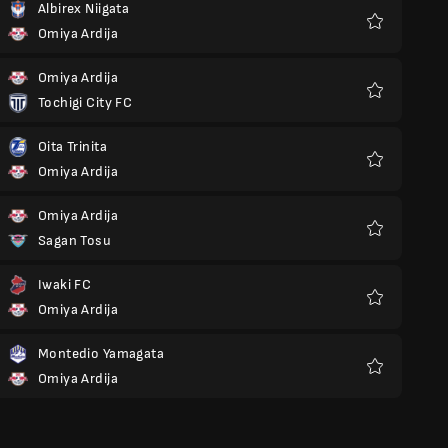
Albirex Niigata
Omiya Ardija
Favoritos
Omiya Ardija
Tochigi City FC
Favoritos
Oita Trinita
Omiya Ardija
Favoritos
Omiya Ardija
Sagan Tosu
Favoritos
Iwaki FC
Omiya Ardija
Favoritos
Montedio Yamagata
Omiya Ardija
Favoritos