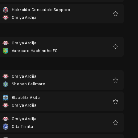
Hokkaido Consadole Sapporo
Omiya Ardija
Favoritos
Omiya Ardija
Vanraure Hachinohe FC
Favoritos
Omiya Ardija
Shonan Bellmare
Favoritos
Blaublitz Akita
Omiya Ardija
Favoritos
Omiya Ardija
Oita Trinita
Favoritos