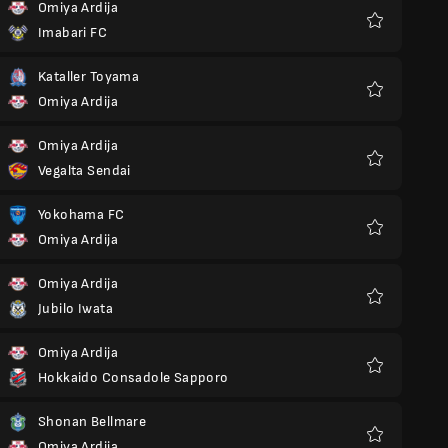
Omiya Ardija
Imabari FC
Favoritos
Kataller Toyama
Omiya Ardija
Favoritos
Omiya Ardija
Vegalta Sendai
Favoritos
Yokohama FC
Omiya Ardija
Favoritos
Omiya Ardija
Jubilo Iwata
Favoritos
Omiya Ardija
Hokkaido Consadole Sapporo
Favoritos
Shonan Bellmare
Omiya Ardija