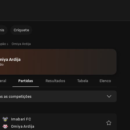
nis
Críquete
apão
Omiya Ardija
iya Ardija
pão
eral
Partidas
Resultados
Tabela
Elenco
as as competições
Imabari FC
Omiya Ardija
Favoritos