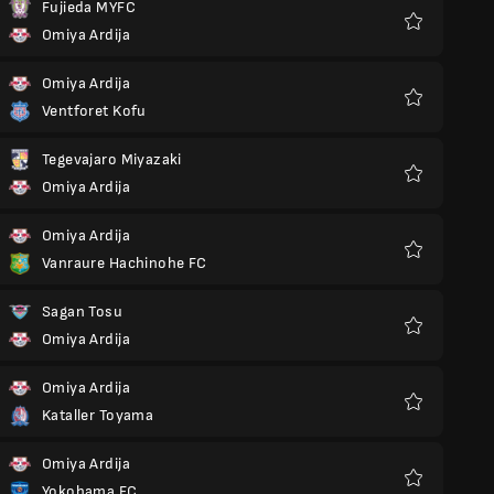
Fujieda MYFC
Omiya Ardija
Favoritos
Omiya Ardija
Ventforet Kofu
Favoritos
Tegevajaro Miyazaki
Omiya Ardija
Favoritos
Omiya Ardija
Vanraure Hachinohe FC
Favoritos
Sagan Tosu
Omiya Ardija
Favoritos
Omiya Ardija
Kataller Toyama
Favoritos
Omiya Ardija
Yokohama FC