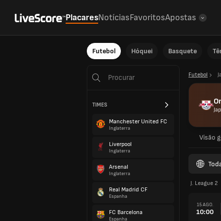
Placares
Notícias
Favoritos
Apostas
Futebol
Hóquei
Basquete
Tê
Futebol
J
Om
TIMES
Ja
Manchester United FC
Inglaterra
Visão g
Liverpool
Inglaterra
Tod
Arsenal
Inglaterra
J. League 2
Real Madrid CF
Espanha
15 AGO.
10:00
FC Barcelona
Espanha