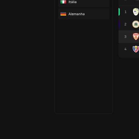
Itália
1
Alemanha
2
3
4