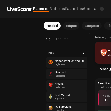
Placares
Notícias
Favoritos
Apostas
Futebol
Hóquei
Basquete
Tê
Futebol
M
M
TIMES
Ma
Manchester United FC
Inglaterra
Visão g
Liverpool
Inglaterra
Resulta
Arsenal
Confira a
Inglaterra
Real Madrid CF
09 JUN.
Espanha
FT
FC Barcelona
Espanha