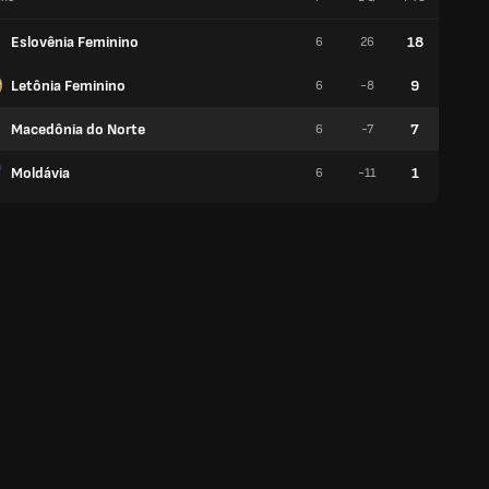
Eslovênia Feminino
18
6
26
6
Letônia Feminino
9
6
-8
3
Macedônia do Norte
7
6
-7
2
Moldávia
1
6
-11
0