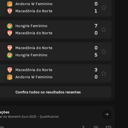
0
Andorra W Feminino
1
Macedônia do Norte
7
Hungria Feminino
0
Macedônia do Norte
0
Macedônia do Norte
5
Hungria Feminino
3
Macedônia do Norte
.
0
Andorra W Feminino
Confira todos os resultados recentes
cações
al da Women's Euro 2025 - Qualification
me
P
DG
PTS
V