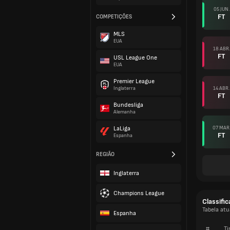
05 JUN.
FT
COMPETIÇÕES
MLS
EUA
18 ABR.
FT
USL League One
EUA
Premier League
14 ABR.
Inglaterra
FT
Bundesliga
Alemanha
07 MAR
LaLiga
FT
Espanha
REGIÃO
Inglaterra
Champions League
Classifi
Tabela atu
Espanha
#
Ti