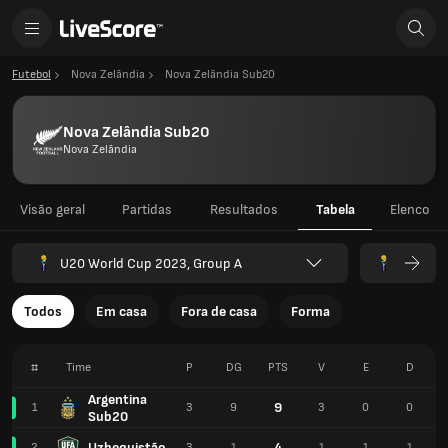
Futebol
Nova Zelândia
Nova Zelândia Sub20
Nova Zelândia Sub20
Nova Zelândia
Visão geral
Partidas
Resultados
Tabela
Elenco
U20 World Cup 2023, Group A
Todos
Em casa
Fora de casa
Forma
#
Time
P
DG
PTS
V
E
D
Argentina
9
1
3
9
3
0
0
Sub20
Uzbequistão
4
2
3
1
1
1
1