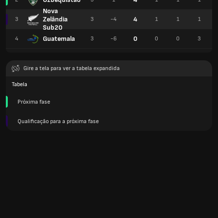
Nova
Zelândia
4
3
3
-4
1
1
1
Sub20
Guatemala
0
4
3
-6
0
0
3
Gire a tela para ver a tabela expandida
Tabela
Próxima fase
Qualificação para a próxima fase