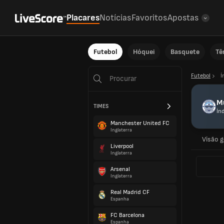
Placares
Notícias
Favoritos
Apostas
Futebol
Hóquei
Basquete
Tê
Futebol
Í
M
TIMES
Ín
Manchester United FC
Inglaterra
Visão g
Liverpool
Inglaterra
Arsenal
Inglaterra
Real Madrid CF
Espanha
FC Barcelona
Espanha