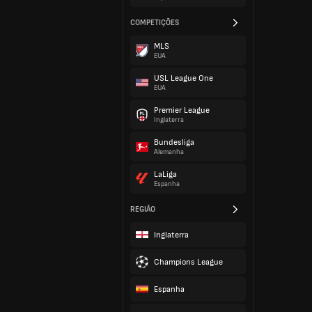
COMPETIÇÕES
MLS
EUA
USL League One
EUA
Premier League
Inglaterra
Bundesliga
Alemanha
LaLiga
Espanha
REGIÃO
Inglaterra
Champions League
Espanha