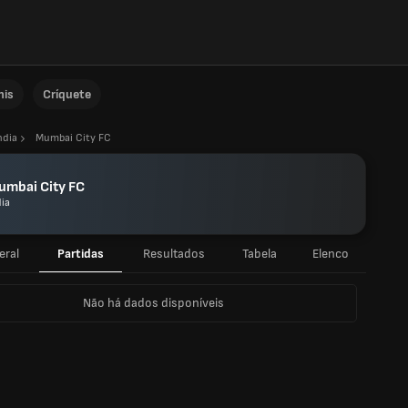
nis
Críquete
ndia
Mumbai City FC
umbai City FC
dia
eral
Partidas
Resultados
Tabela
Elenco
Não há dados disponíveis