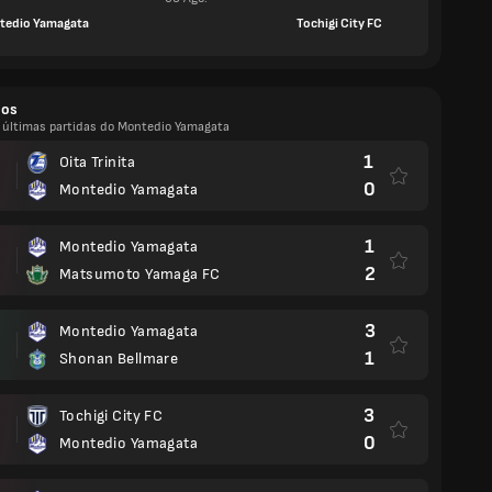
tedio Yamagata
Tochigi City FC
dos
s últimas partidas do Montedio Yamagata
1
Oita Trinita
0
Montedio Yamagata
1
Montedio Yamagata
2
Matsumoto Yamaga FC
3
Montedio Yamagata
1
Shonan Bellmare
3
Tochigi City FC
0
Montedio Yamagata