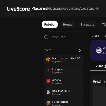
Placares
Notícias
Favoritos
Apostas
Futebol
Hóquei
Basquete
Tê
Futebol
J
M
TIMES
Ja
Manchester United FC
Inglaterra
Visão g
Liverpool
Inglaterra
Arsenal
Próxima 
Inglaterra
Real Madrid CF
Espanha
FC Barcelona
Espanha