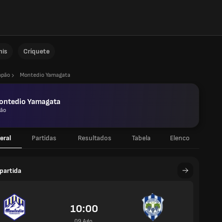
nis
Críquete
apão
Montedio Yamagata
ontedio Yamagata
pão
eral
Partidas
Resultados
Tabela
Elenco
partida
10:00
09 Ago.