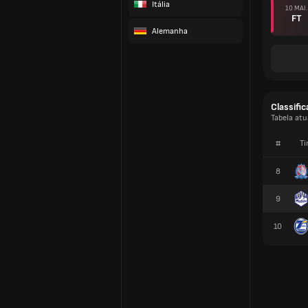
Itália
10 MAI.
FT
Alemanha
Classifi
Tabela atu
#
Ti
8
9
10