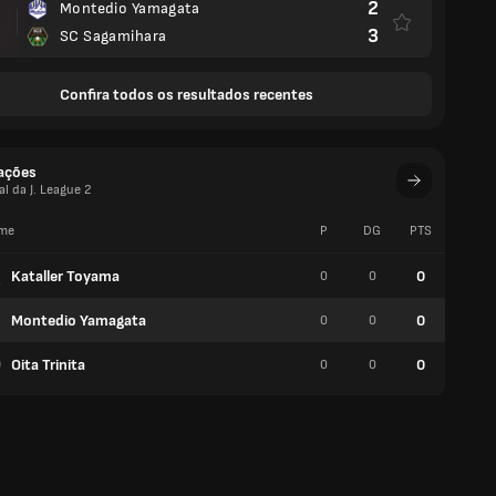
2
Montedio Yamagata
3
SC Sagamihara
Confira todos os resultados recentes
cações
al da J. League 2
me
P
DG
PTS
V
Kataller Toyama
0
0
0
0
Montedio Yamagata
0
0
0
0
Oita Trinita
0
0
0
0