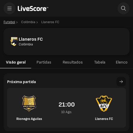
Futebol
Colômbia
Llaneros FC
Llaneros FC
Colômbia
Visão geral
Partidas
Resultados
Tabela
Elenco
Próxima partida
21:00
10 Ago.
Rionegro Aguilas
Llaneros FC