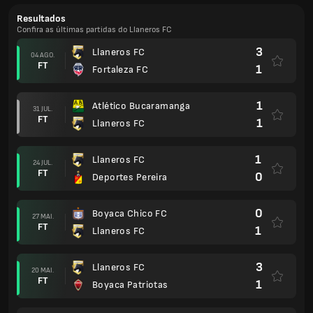
Resultados
Confira as últimas partidas do Llaneros FC
3
Llaneros FC
04 AGO.
FT
1
Fortaleza FC
1
Atlético Bucaramanga
31 JUL.
FT
1
Llaneros FC
1
Llaneros FC
24 JUL.
FT
0
Deportes Pereira
0
Boyaca Chico FC
27 MAI.
FT
1
Llaneros FC
3
Llaneros FC
20 MAI.
FT
1
Boyaca Patriotas