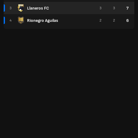
Llaneros FC
7
3
3
3
Rionegro Aguilas
6
4
2
2