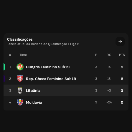
Classificações
Tabela atual da Rodada de Qualificação 1 Liga B
#
Time
P
DG
PTS
Hungria Feminino Sub19
9
1
3
14
Rep. Checa Feminino Sub19
6
2
3
13
Lituânia
3
3
3
-3
Moldávia
0
4
3
-24