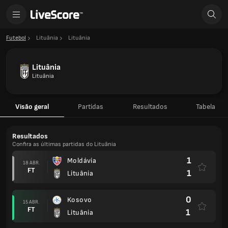
Futebol
Lituânia
Lituânia
Lituânia
Lituânia
Visão geral
Partidas
Resultados
Tabela
Resultados
Confira as últimas partidas do Lituânia
1
Moldávia
18 ABR.
FT
1
Lituânia
0
Kosovo
15 ABR.
FT
1
Lituânia