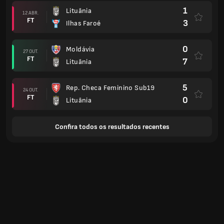
1
Lituânia
12 ABR.
FT
3
Ilhas Faroé
0
Moldávia
27 OUT.
FT
7
Lituânia
5
Rep. Checa Feminino Sub19
24 OUT.
FT
0
Lituânia
Confira todos os resultados recentes