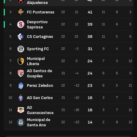
Alajuelense
FC Puntarenas
41
3
22
11
11
8
3
Desportivo
39
4
22
12
11
6
5
Saprissa
CS Cartagines
38
5
22
13
11
5
6
Sporting FC
31
6
22
-3
9
4
9
Municipal
24
7
22
0
7
3
12
Liberia
AD Santos de
24
8
21
-4
6
6
9
Guapiles
Perez Zeledon
23
9
22
-12
6
5
11
AD San Carlos
16
10
21
-10
3
7
11
AD
16
11
21
-18
3
7
11
Guanacasteca
Municipal de
14
12
22
-22
2
8
12
Santa Ana