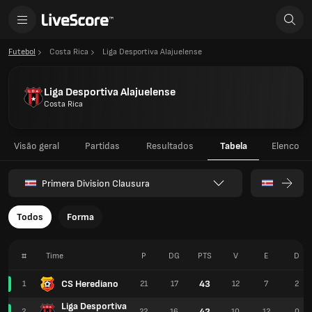
Futebol
Costa Rica
Liga Desportiva Alajuelense
Liga Desportiva Alajuelense
Costa Rica
Visão geral
Partidas
Resultados
Tabela
Elenco
Primera Division Clausura
Todos
Forma
#
Time
P
DG
PTS
V
E
D
CS Herediano
43
1
21
17
12
7
2
Liga Desportiva
42
2
22
16
10
12
0