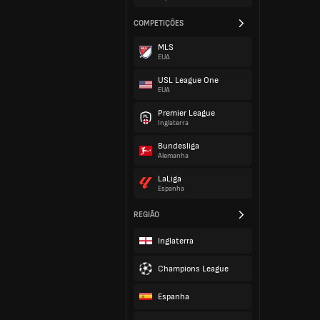
COMPETIÇÕES
MLS
EUA
USL League One
EUA
Premier League
Inglaterra
Bundesliga
Alemanha
LaLiga
Espanha
REGIÃO
Inglaterra
Champions League
Espanha