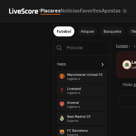
Placares
Notícias
Favoritos
Apostas
Futebol
Hóquei
Basquete
Tê
Futebol
L
Le
TIMES
Le
Manchester United FC
Inglaterra
Visão g
Liverpool
Inglaterra
Arsenal
Inglaterra
Real Madrid CF
Espanha
FC Barcelona
Espanha