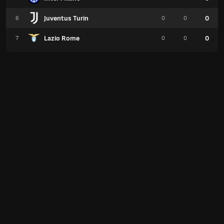
Juventus Turin
0
6
0
0
Lazio Rome
0
7
0
0