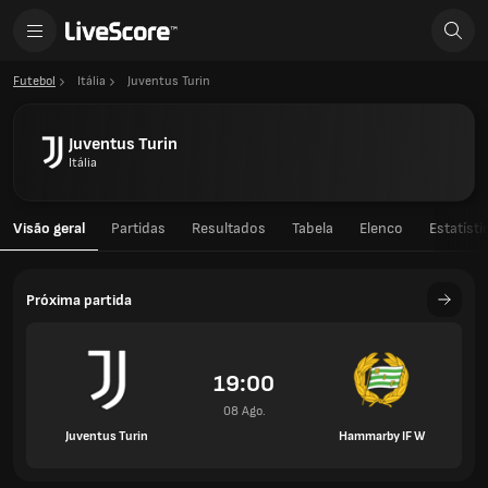
Futebol
Itália
Juventus Turin
Juventus Turin
Itália
Visão geral
Partidas
Resultados
Tabela
Elenco
Estatísti
Próxima partida
19:00
08 Ago.
Juventus Turin
Hammarby IF W