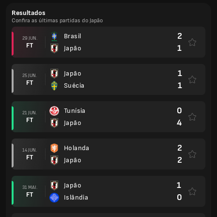
Resultados
Confira as últimas partidas do Japão
2
Brasil
29 JUN.
FT
1
Japão
1
Japão
25 JUN.
FT
1
Suécia
0
Tunísia
21 JUN.
FT
4
Japão
2
Holanda
14 JUN.
FT
2
Japão
1
Japão
31 MAI.
FT
0
Islândia