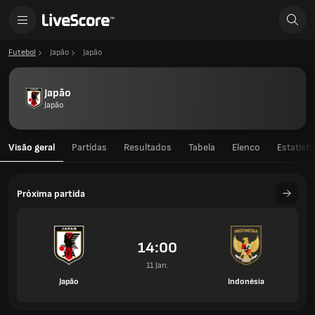
Futebol
Japão
Japão
Japão
Japão
Visão geral
Partidas
Resultados
Tabela
Elenco
Estatísti
Próxima partida
14:00
11 Jan.
Japão
Indonésia