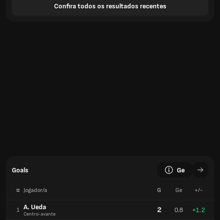
Confira todos os resultados recentes
Goals
Ge
#
Jogador/a
G
Ge
+/-
A. Ueda
2
0.8
+1.2
1
Centro-avante