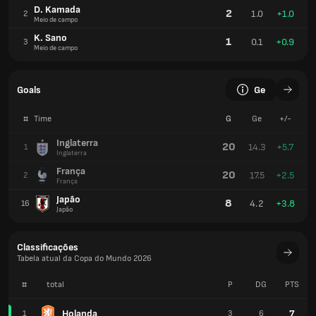
D. Kamada
2
1.0
+1.0
2
Meio de campo
K. Sano
1
0.1
+0.9
3
Meio de campo
Goals
Ge
#
Time
G
Ge
+/-
Inglaterra
20
14.3
+5.7
1
Inglaterra
França
20
17.5
+2.5
2
França
Japão
8
4.2
+3.8
16
Japão
Classificações
Tabela atual da Copa do Mundo 2026
#
total
P
DG
PTS
Holanda
7
1
3
6