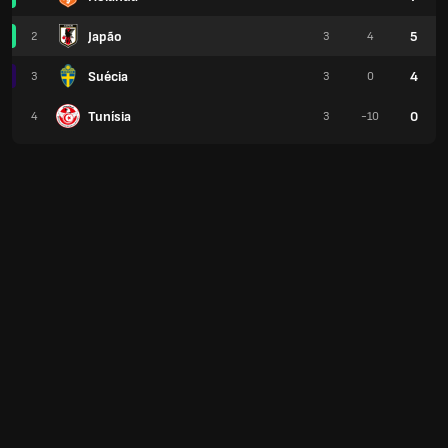
Japão
5
2
3
4
Suécia
4
3
3
0
Tunísia
0
4
3
-10