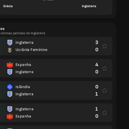
Grécia
Inglaterra
dos
 últimas partidas do Inglaterra
3
Inglaterra
0
Ucrânia Feminino
4
Espanha
0
Inglaterra
0
Islândia
1
Inglaterra
1
Inglaterra
0
Espanha