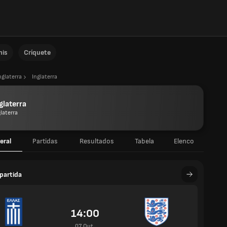
nis
Críquete
nglaterra
Inglaterra
glaterra
laterra
eral
Partidas
Resultados
Tabela
Elenco
partida
14:00
07 Out.