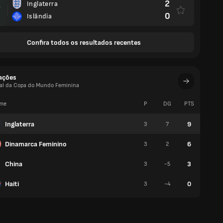
2
Inglaterra
.
0
Islândia
Confira todos os resultados recentes
cações
ual da Copa do Mundo Feminina
me
P
DG
PTS
V
Inglaterra
9
3
7
3
Dinamarca Feminino
6
3
2
2
China
3
3
-5
1
Haiti
0
3
-4
0