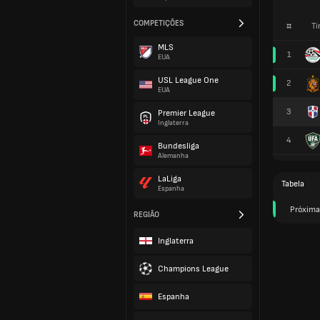
COMPETIÇÕES
#
Ti
MLS
1
EUA
USL League One
2
EUA
3
Premier League
Inglaterra
4
Bundesliga
Alemanha
LaLiga
Tabela
Espanha
Próxima
REGIÃO
Inglaterra
Champions League
Espanha