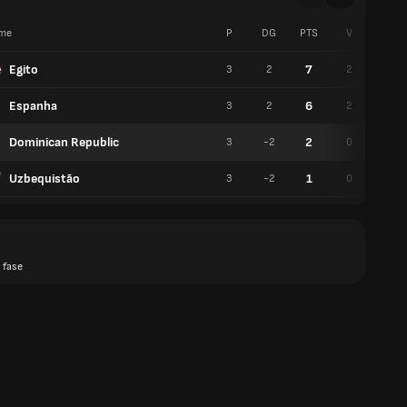
me
P
DG
PTS
V
E
Egito
7
3
2
2
1
Espanha
6
3
2
2
0
Dominican Republic
2
3
-2
0
2
Uzbequistão
1
3
-2
0
1
 fase