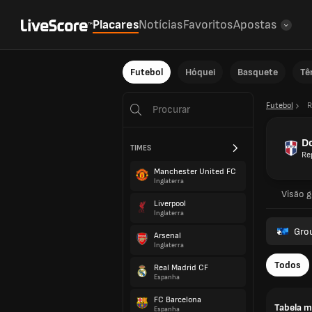
Placares
Notícias
Favoritos
Apostas
Futebol
Hóquei
Basquete
Tê
Futebol
R
D
TIMES
Re
Manchester United FC
Inglaterra
Visão g
Liverpool
Inglaterra
Gro
Arsenal
Inglaterra
Todos
Real Madrid CF
Espanha
FC Barcelona
Tabela m
Espanha