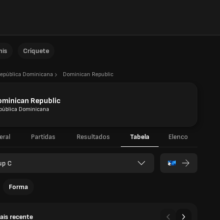
nis
Críquete
epública Dominicana
Dominican Republic
ominican Republic
pública Dominicana
eral
Partidas
Resultados
Tabela
Elenco
up C
Forma
ais recente