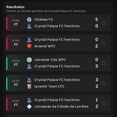
Resultados
Confira as últimas partidas do Crystal Palace FC Feminino
5
Chelsea FC
17 JAN.
FT
0
Crystal Palace FC Feminino
0
Crystal Palace FC Feminino
21 DEZ.
FT
2
Arsenal WFC
0
Leicester City WFC
23 NOV.
FT
3
Crystal Palace FC Feminino
3
Crystal Palace FC Feminino
19 OUT.
FT
2
Ipswich Town LFC
1
Crystal Palace FC Feminino
24 SET.
FT
2
Lionesses da Cidade de Londres