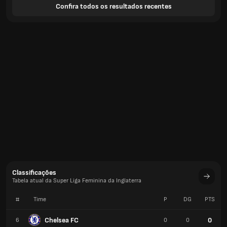
Confira todos os resultados recentes
Classificações
Tabela atual da Super Liga Feminina da Inglaterra
#
Time
P
DG
PTS
Chelsea FC
0
6
0
0