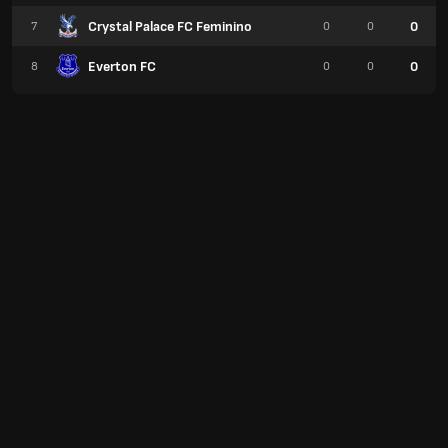
Crystal Palace FC Feminino
0
7
0
0
Everton FC
0
8
0
0