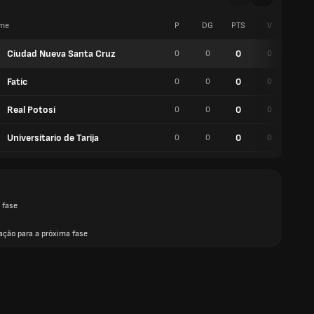
me
P
DG
PTS
V
E
Ciudad Nueva Santa Cruz
0
0
0
0
0
Fatic
0
0
0
0
0
Real Potosi
0
0
0
0
0
Universitario de Tarija
0
0
0
0
0
 fase
ação para a próxima fase