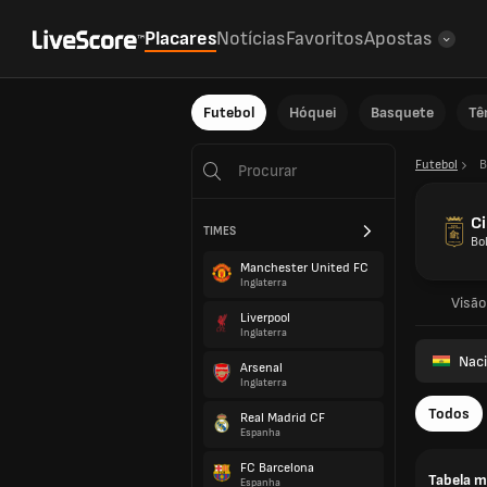
Placares
Notícias
Favoritos
Apostas
Futebol
Hóquei
Basquete
Tê
Futebol
B
C
TIMES
Bol
Manchester United FC
Inglaterra
Visão
Liverpool
Inglaterra
Naci
Arsenal
Inglaterra
Todos
Real Madrid CF
Espanha
FC Barcelona
Tabela m
Espanha