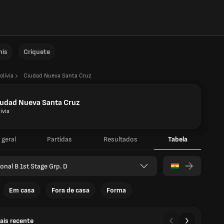
nis
Críquete
olívia
Ciudad Nueva Santa Cruz
iudad Nueva Santa Cruz
ívia
 geral
Partidas
Resultados
Tabela
onal B 1st Stage Grp. D
Em casa
Fora de casa
Forma
ais recente