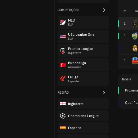
COMPETIÇÕES
#
Ti
MLS
1
EUA
USL League One
2
EUA
3
Premier League
Inglaterra
4
Bundesliga
Alemanha
LaLiga
Tabela
Espanha
Próxima
REGIÃO
Qualific
Inglaterra
Champions League
Espanha