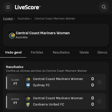
Futebol
Austrália
Central Coast Mariners Women
Central Coast Mariners Women
Austrália
Visão geral
Partidas
Resultados
Tabela
Elenco
Resultados
Confira as últimas partidas do Central Coast Mariners Women
0
Central Coast Mariners Women
04 ABR.
FT
0
Sydney FC
0
Central Coast Mariners Women
29 MAR.
FT
0
Canberra United FC