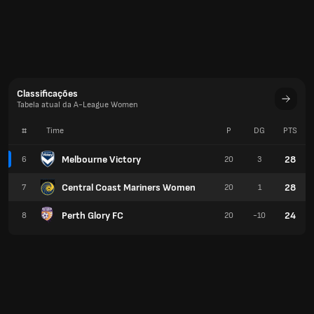
Classificações
Tabela atual da A-League Women
#
Time
P
DG
PTS
Melbourne Victory
28
6
20
3
Central Coast Mariners Women
28
7
20
1
Perth Glory FC
24
8
20
-10