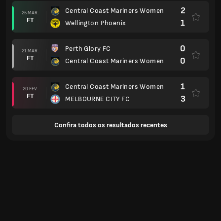
2
Central Coast Mariners Women
25 MAR.
FT
1
Wellington Phoenix
0
Perth Glory FC
21 MAR.
FT
0
Central Coast Mariners Women
1
Central Coast Mariners Women
20 FEV.
FT
3
MELBOURNE CITY FC
Confira todos os resultados recentes