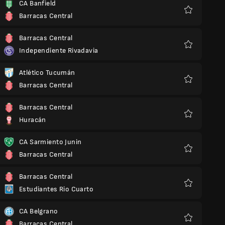
CA Banfield
Barracas Central
Favoritos
Barracas Central
Independiente Rivadavia
Favoritos
Atlético Tucumán
Barracas Central
Favoritos
Barracas Central
Huracán
Favoritos
CA Sarmiento Junin
Barracas Central
Favoritos
Barracas Central
Estudiantes Rio Cuarto
Favoritos
CA Belgrano
Barracas Central