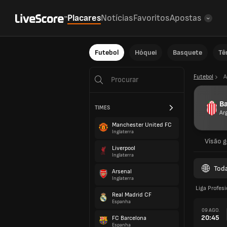
Placares
Notícias
Favoritos
Apostas
Futebol
Hóquei
Basquete
Tê
Futebol
A
Ba
TIMES
Ar
Manchester United FC
Inglaterra
Visão g
Liverpool
Inglaterra
Tod
Arsenal
Inglaterra
Liga Profes
Real Madrid CF
Espanha
09 AGO.
20:45
FC Barcelona
Espanha