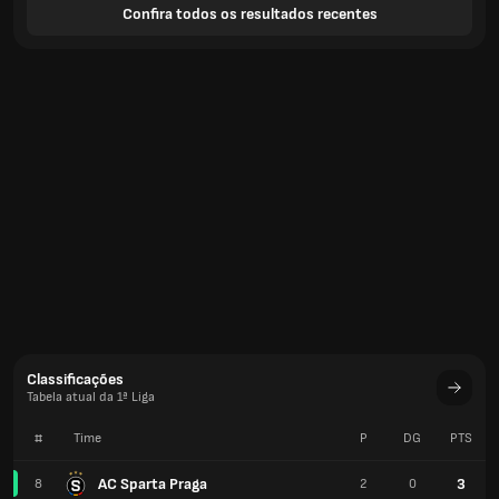
Confira todos os resultados recentes
Classificações
Tabela atual da 1ª Liga
#
Time
P
DG
PTS
AC Sparta Praga
3
8
2
0