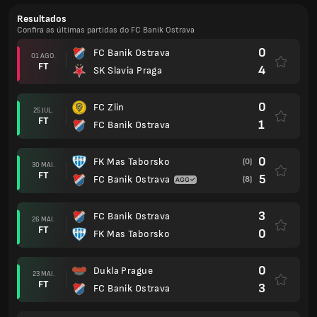
Resultados
Confira as últimas partidas do FC Banik Ostrava
0
FC Banik Ostrava
01 AGO.
FT
4
SK Slavia Praga
0
FC Zlin
25 JUL.
FT
1
FC Banik Ostrava
0
FK Mas Taborsko
(0)
30 MAI.
FT
5
FC Banik Ostrava
(8)
3
FC Banik Ostrava
26 MAI.
FT
0
FK Mas Taborsko
0
Dukla Prague
23 MAI.
FT
3
FC Banik Ostrava