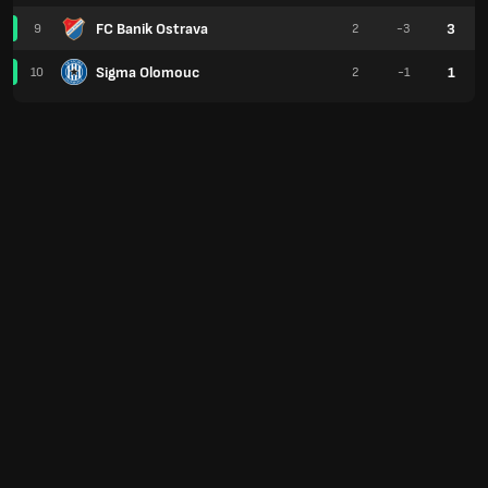
FC Banik Ostrava
3
9
2
-3
Sigma Olomouc
1
10
2
-1