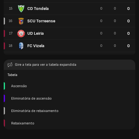
CD Tondela
0
15
0
0
SCU Torreense
0
16
0
0
UD Leiria
0
17
0
0
FC Vizela
0
18
0
0
Gire a tela para ver a tabela expandida
Tabela
Ascensão
Eliminatória de ascensão
Eliminatória de rebaixamento
Rebaixamento