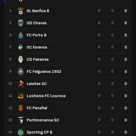
SL Benfica B
0
4
0
0
GD Chaves
0
5
0
0
FC Porto B
0
6
0
0
SC Farense
0
7
0
0
CD Feirense
0
8
0
0
FC Felgueiras 1932
0
9
0
0
Leixões SC
0
10
0
0
Lusitania FC Lourosa
0
11
0
0
FC Penafiel
0
12
0
0
Portimonense SC
0
13
0
0
Sporting CP B
0
14
0
0