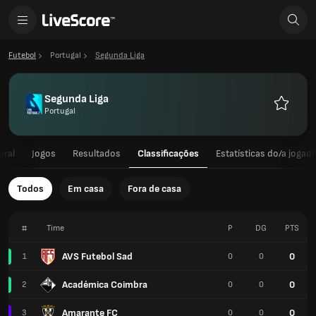
Futebol
Portugal
Segunda Liga
Segunda Liga
Portugal
Favorito
eral
Jogos
Resultados
Classificações
Estatísticas do/a jogad
Todos
Em casa
Fora de casa
#
Time
P
DG
PTS
AVS Futebol Sad
0
1
0
0
Académica Coimbra
0
2
0
0
Amarante FC
0
3
0
0