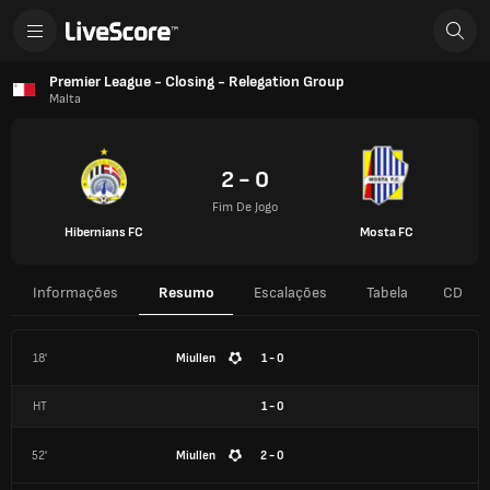
Premier League - Closing - Relegation Group
Malta
2 - 0
Fim De Jogo
Hibernians FC
Mosta FC
Informações
Resumo
Escalações
Tabela
CD
18'
Miullen
1 - 0
HT
1
-
0
52'
Miullen
2 - 0