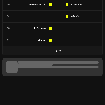
58'
Cleiton Robozão
M. Bolaños
64'
João Victor
66'
L. Caruana
81'
Miullen
FT
2
-
0