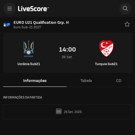
EURO U21 Qualification Grp. H
Euro Sub-21 2027
Favo
14:00
26 Set.
Ucrânia Sub21
Turquia Sub21
Informações
Tabela
CD
INFORMAÇÕES DA PARTIDA
26 Set. 2026