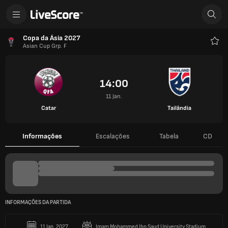
Copa da Ásia 2027
Asian Cup Grp. F
Favo
14:00
11 Jan.
Catar
Tailândia
Informações
Escalações
Tabela
CD
INFORMAÇÕES DA PARTIDA
11 Jan. 2027
Imam Mohammed Ibn Saud University Stadium