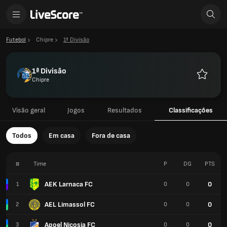
Futebol
Chipre
1ª Divisão
1ª Divisão
Chipre
Favorito
Visão geral
Jogos
Resultados
Classificações
Todos
Em casa
Fora de casa
#
Time
P
DG
PTS
AEK Larnaca FC
0
1
0
0
AEL Limassol FC
0
2
0
0
Apoel Nicosia FC
0
3
0
0