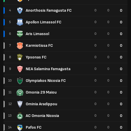
Anorthosis Famagusta FC
0
4
0
0
Apollon Limassol FC
0
5
0
0
Aris Limassol
0
6
0
0
Karmiotissa FC
0
7
0
0
Ypsonas FC
0
8
0
0
NEA Salamina Famagusta
0
9
0
0
Olympiakos Nicosia FC
0
10
0
0
Omonia 29 Maiou
0
11
0
0
Ominia Aradippou
0
12
0
0
AC Omonia Nicosia
0
13
0
0
Pafos FC
0
14
0
0