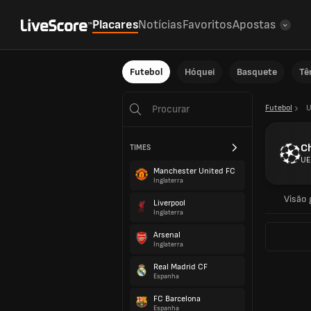
Placares
Notícias
Favoritos
Apostas
Futebol
Hóquei
Basquete
Tê
Futebol
U
C
TIMES
UE
Manchester United FC
Inglaterra
Visão 
Liverpool
Inglaterra
Arsenal
Inglaterra
Real Madrid CF
Espanha
FC Barcelona
Espanha