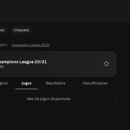
nis
Críquete
EFA
Champions League 20/21
hampions League 20/21
FA
Favoritos
geral
Jogos
Resultados
Classificações
Não há jogos disponíveis