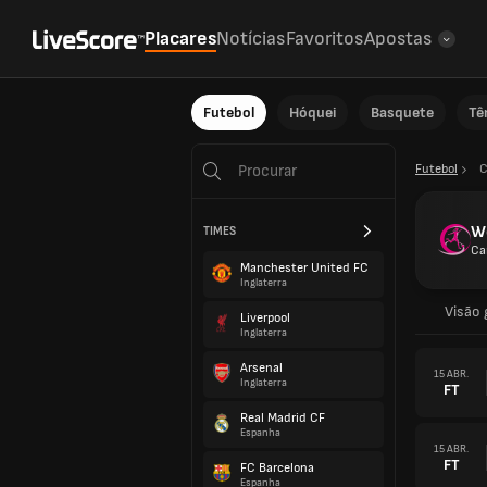
Placares
Notícias
Favoritos
Apostas
Futebol
Hóquei
Basquete
Tê
Futebol
C
W
TIMES
Ca
Manchester United FC
Inglaterra
Visão 
Liverpool
Inglaterra
Arsenal
15 ABR.
Inglaterra
FT
Real Madrid CF
Espanha
15 ABR.
FT
FC Barcelona
Espanha