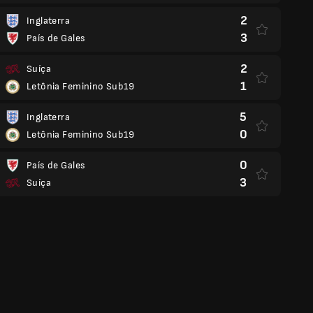
2
Inglaterra
3
País de Gales
2
Suíça
1
Letônia Feminino Sub19
5
Inglaterra
0
Letônia Feminino Sub19
0
País de Gales
3
Suíça