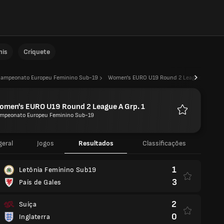
nis
Críquete
ampeonato Europeu Feminino Sub-19
Women's EURO U19 Round 2 League A Grp. 1
omen's EURO U19 Round 2 League A Grp. 1
mpeonato Europeu Feminino Sub-19
Favoritos
geral
Jogos
Resultados
Classificações
1
Letônia Feminino Sub19
3
País de Gales
2
Suíça
0
Inglaterra