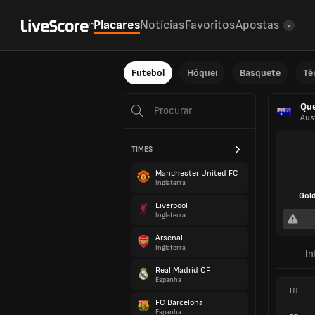
Placares
Notícias
Favoritos
Apostas
Futebol
Hóquei
Basquete
Tê
Qu
Aust
TIMES
Manchester United FC
Inglaterra
Gold
Liverpool
Inglaterra
Arsenal
Inglaterra
I
Real Madrid CF
Espanha
HT
FC Barcelona
Espanha