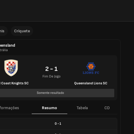
nis
Críquete
eensland
rália
2 - 1
Fim De Jogo
 Coast Knights SC
Queensland Lions SC
Somente resultado
nformações
Resumo
Tabela
CD
0
-
1