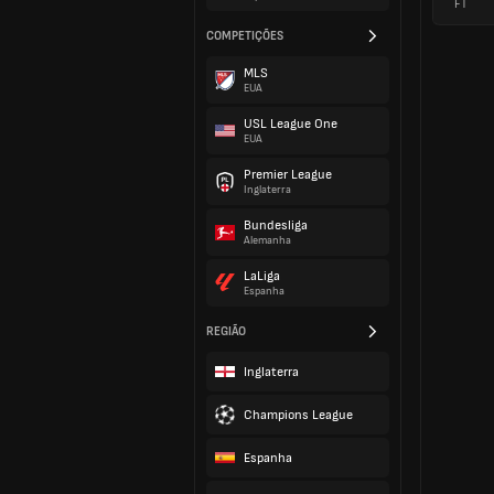
FT
COMPETIÇÕES
MLS
EUA
USL League One
EUA
Premier League
Inglaterra
Bundesliga
Alemanha
LaLiga
Espanha
REGIÃO
Inglaterra
Champions League
Espanha