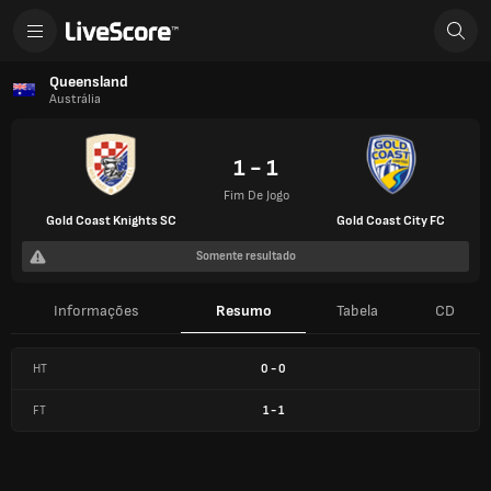
Queensland
Austrália
1 - 1
Fim De Jogo
Gold Coast Knights SC
Gold Coast City FC
Somente resultado
Informações
Resumo
Tabela
CD
HT
0
-
0
FT
1
-
1