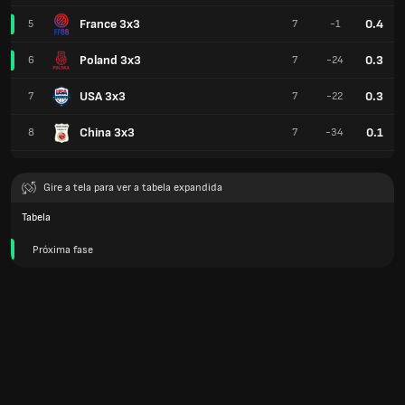
France 3x3
0.4
5
7
-1
Poland 3x3
0.3
6
7
-24
USA 3x3
0.3
7
7
-22
China 3x3
0.1
8
7
-34
Gire a tela para ver a tabela expandida
Tabela
Próxima fase