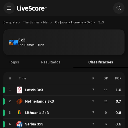
Basquete
The Games - Men
Os Jogos - Homens - 3x3
3x3
3x3
The Games - Men
Jogos
Resultados
Classificações
#
Time
P
DP
POR
Latvia 3x3
1.0
1
7
44
Netherlands 3x3
0.7
2
7
21
Lithuania 3x3
0.6
3
7
9
Serbia 3x3
0.6
4
7
6