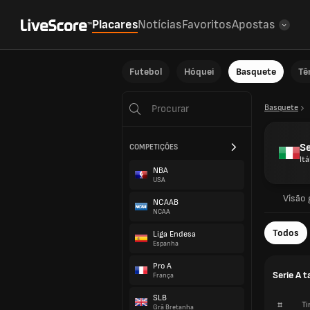
Placares
Notícias
Favoritos
Apostas
Futebol
Hóquei
Basquete
Tê
Basquete
Se
COMPETIÇÕES
Itá
NBA
USA
Visão 
NCAAB
NCAA
Todos
Liga Endesa
Espanha
Pro A
Serie A t
França
SLB
#
Ti
Grã Bretanha