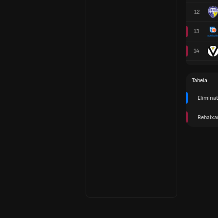
12
13
14
Tabela
Elimina
Rebaix