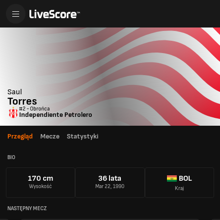
Saul
Torres
#2 - Obrońca
Independiente Petrolero
Przegląd
Mecze
Statystyki
BIO
170 cm
36 lata
BOL
Wysokość
Mar 22, 1990
Kraj
NASTĘPNY MECZ