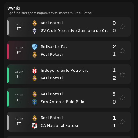
Wyniki
Bądź na bieżąco z najnowszymi meczami Real Potosi
0
Real Potosi
02 SIE
FT
0
GV Club Deportivo San Jose de Oruro
2
Bolivar La Paz
26 LIP
FT
1
Real Potosi
1
Independiente Petrolero
21 LIP
FT
2
Real Potosi
5
Real Potosi
15 LIP
FT
0
San Antonio Bulo Bulo
1
Real Potosi
12 LIP
FT
1
CA Nacional Potosi