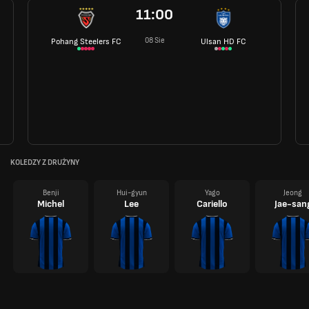
11:00
08 Sie
Pohang Steelers FC
Ulsan HD FC
KOLEDZY Z DRUŻYNY
Benji
Hui-gyun
Yago
Jeong
Michel
Lee
Cariello
Jae-san