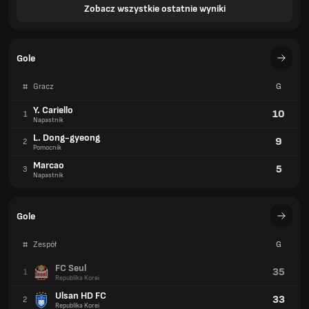
Zobacz wszystkie ostatnie wyniki
Gole
#
Gracz
G
Y. Cariello
10
1
Napastnik
L. Dong-gyeong
9
2
Pomocnik
Marcao
5
3
Napastnik
Gole
#
Zespół
G
FC Seul
35
1
Republika Korei
Ulsan HD FC
33
2
Republika Korei