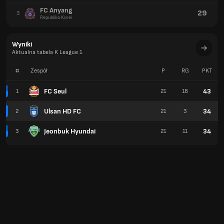
FC Anyang
29
3
Republika Korei
Wyniki
Aktualna tabela K League 1
#
Zespół
P
RG
PKT
FC Seul
43
1
21
18
Ulsan HD FC
34
2
21
3
Jeonbuk Hyundai
34
3
21
11