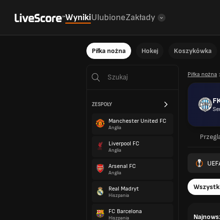
Wyniki
Ulubione
Zakłady
Piłka nożna
Hokej
Koszykówka
Piłka nożna
F
ZESPOŁY
Se
Manchester United FC
Anglia
Przegl
Liverpool FC
Anglia
UEF
Arsenal FC
Anglia
Wszystk
Real Madryt
Hiszpania
FC Barcelona
Najnowsz
Hiszpania