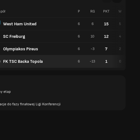
pół
P
RG
PKT
W
R
West Ham United
15
6
6
5
0
SC Freiburg
12
6
10
4
0
Olympiakos Pireus
7
6
-3
2
1
FK TSC Backa Topola
1
6
-13
0
1
y etap
acje do fazy finałowej Ligi Konferencji