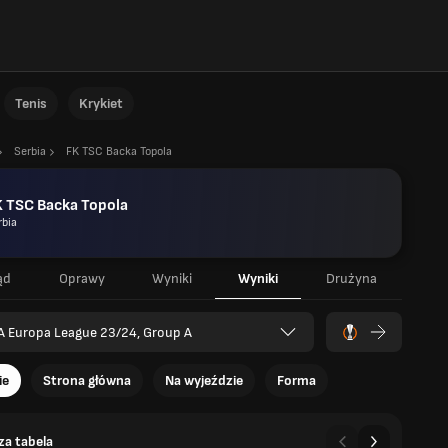
Tenis
Krykiet
Serbia
FK TSC Backa Topola
K TSC Backa Topola
rbia
ąd
Oprawy
Wyniki
Wyniki
Drużyna
A Europa League 23/24, Group A
ie
Strona główna
Na wyjeździe
Forma
a tabela