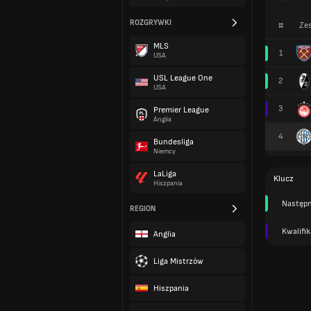
ROZGRYWKI
#
Zes
MLS
1
USA
USL League One
2
USA
3
Premier League
Anglia
4
Bundesliga
Niemcy
LaLiga
Klucz
Hiszpania
Następn
REGION
Kwalifik
Anglia
Liga Mistrzów
Hiszpania