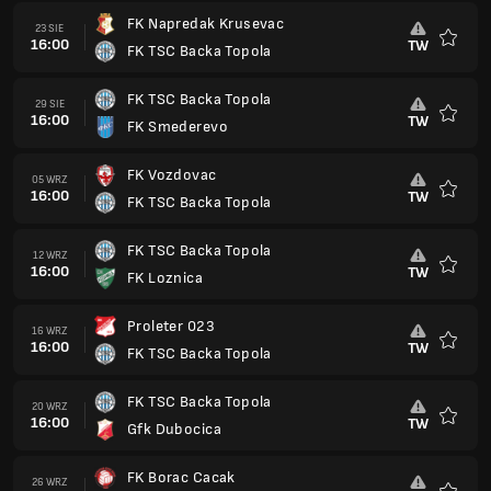
FK Napredak Krusevac
23 SIE
16:00
TW
FK TSC Backa Topola
Ulubio
FK TSC Backa Topola
29 SIE
16:00
TW
FK Smederevo
Ulubio
FK Vozdovac
05 WRZ
16:00
TW
FK TSC Backa Topola
Ulubio
FK TSC Backa Topola
12 WRZ
16:00
TW
FK Loznica
Ulubio
Proleter 023
16 WRZ
16:00
TW
FK TSC Backa Topola
Ulubio
FK TSC Backa Topola
20 WRZ
16:00
TW
Gfk Dubocica
Ulubio
FK Borac Cacak
26 WRZ