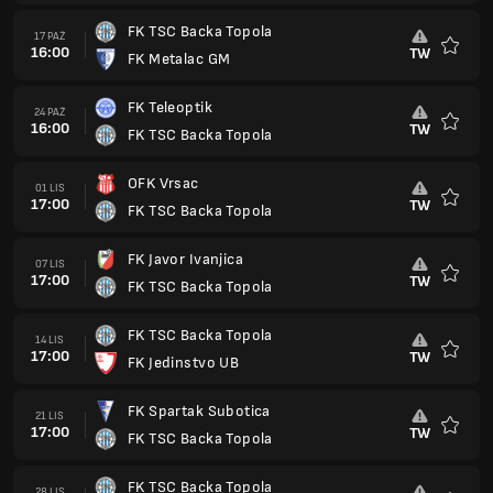
FK TSC Backa Topola
17 PAŹ
16:00
TW
FK Metalac GM
Ulubio
FK Teleoptik
24 PAŹ
16:00
TW
FK TSC Backa Topola
Ulubio
OFK Vrsac
01 LIS
17:00
TW
FK TSC Backa Topola
Ulubio
FK Javor Ivanjica
07 LIS
17:00
TW
FK TSC Backa Topola
Ulubio
FK TSC Backa Topola
14 LIS
17:00
TW
FK Jedinstvo UB
Ulubio
FK Spartak Subotica
21 LIS
17:00
TW
FK TSC Backa Topola
Ulubio
FK TSC Backa Topola
28 LIS