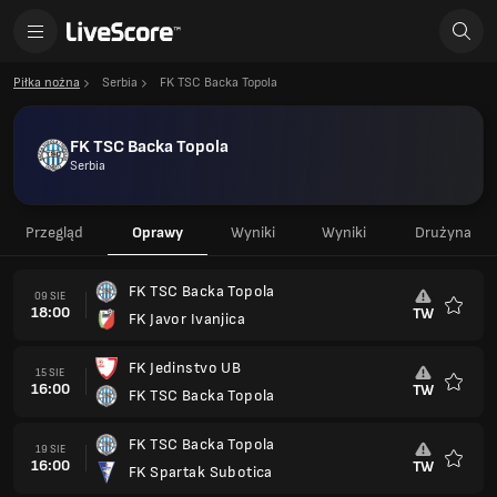
Piłka nożna
Serbia
FK TSC Backa Topola
FK TSC Backa Topola
Serbia
Przegląd
Oprawy
Wyniki
Wyniki
Drużyna
FK TSC Backa Topola
09 SIE
18:00
TW
FK Javor Ivanjica
Ulubio
FK Jedinstvo UB
15 SIE
16:00
TW
FK TSC Backa Topola
Ulubio
FK TSC Backa Topola
19 SIE
16:00
TW
FK Spartak Subotica
Ulubio