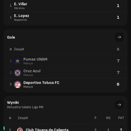
Deportivo Toluca FC
6
3
Meksyk
Wyniki
Aktualna tabela Liga MX
#
Zespół
P
RG
PKT
Club Tijuana de Caliente
7
2
3
3
Deportivo Toluca FC
6
3
3
3
Pumas UNAM
6
4
3
2