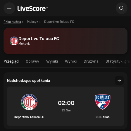
Piłka nożna
Meksyk
Deportivo Toluca FC
Deportivo Toluca FC
Meksyk
Przegląd
Oprawy
Wyniki
Wyniki
Drużyna
Statystyki gra
Nadchodzące spotkania
02:00
13 Sie
Deportivo Toluca FC
FC Dallas