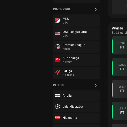
ROZGRYWKI
MLS
USA
Wyniki
USL League One
Bądź na b
USA
07 SIE
Premier League
FT
Anglia
Bundesliga
Niemcy
02 SIE
FT
LaLiga
Hiszpania
REGION
25 LIP
FT
Anglia
Liga Mistrzów
19 LIP
FT
Hiszpania