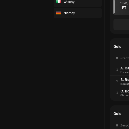
Włochy
11 MAJ
FT
Niemcy
Gole
#
Gracz
A. C
1
Forwar
B. R
1
Napast
C. Bo
1
Obroń
Gole
#
Zespó