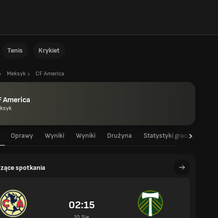
Tenis
Krykiet
Meksyk
CF America
F America
ksyk
Oprawy
Wyniki
Wyniki
Drużyna
Statystyki graczy
Sta
zące spotkania
02:15
10 Sie