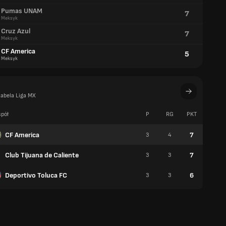
Pumas UNAM
7
Meksyk
Cruz Azul
7
Meksyk
CF America
5
Meksyk
tabela Liga MX
pół
P
RG
PKT
W
CF America
7
3
4
2
Club Tijuana de Caliente
7
3
3
2
Deportivo Toluca FC
6
3
3
2