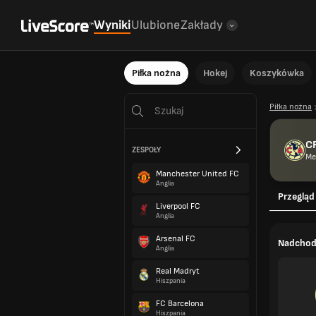
Wyniki
Ulubione
Zakłady
Piłka nożna
Hokej
Koszykówka
Piłka nożna
C
ZESPOŁY
Me
Manchester United FC
Anglia
Przegląd
Liverpool FC
Anglia
Arsenal FC
Nadchod
Anglia
Real Madryt
Hiszpania
FC Barcelona
Hiszpania