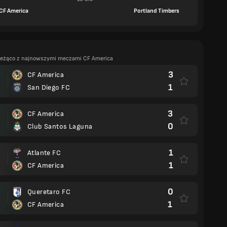
CF America
Portland Timbers
ieżąco z najnowszymi meczami CF America
3
CF America
1
San Diego FC
3
CF America
0
Club Santos Laguna
1
Atlante FC
1
CF America
0
Queretaro FC
1
CF America