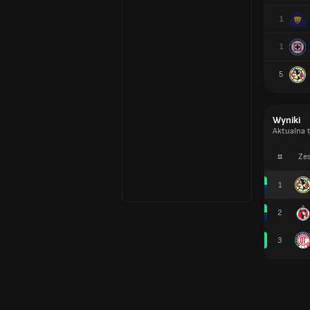
1
1
5
Wyniki
Aktualna 
#
Zes
1
2
3