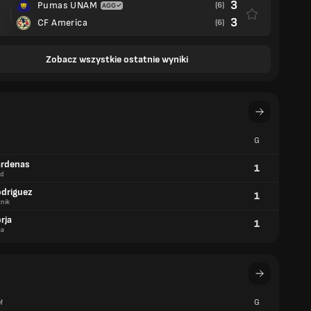
3
Pumas UNAM
(6)
3
CF America
(6)
Zobacz wszystkie ostatnie wyniki
G
ardenas
1
d
odriguez
1
nik
rja
1
ca
ł
G