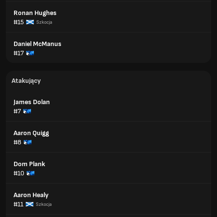
Ronan Hughes
#15
Szkocja
Daniel McManus
#17
Atakujący
James Dolan
#7
Aaron Quigg
#8
Dom Plank
#10
Aaron Healy
#11
Szkocja