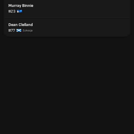
Murray Binnie
#23
Dean Clelland
#77
Szkocja