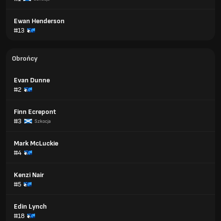
Ewan Henderson
#13
Obrońcy
Evan Dunne
#2
Finn Ecrepont
#3
Szkocja
Mark McLuckie
#4
Kenzi Nair
#5
Edin Lynch
#18