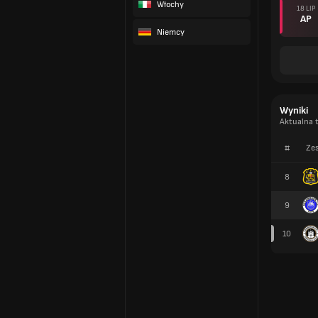
Włochy
18 LIP
AP
Niemcy
Wyniki
Aktualna 
#
Zes
8
9
10