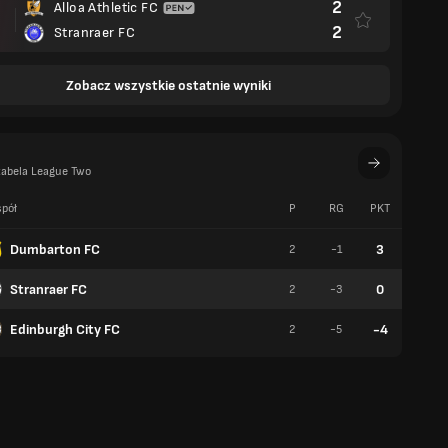
2
Alloa Athletic FC
2
Stranraer FC
Zobacz wszystkie ostatnie wyniki
tabela League Two
pół
P
RG
PKT
W
Dumbarton FC
3
2
-1
1
Stranraer FC
0
2
-3
0
Edinburgh City FC
-4
2
-5
0