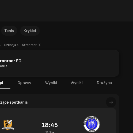
Tenis
Krykiet
Szkocja
Stranraer FC
ranraer FC
kocja
ąd
Oprawy
Wyniki
Wyniki
Drużyna
zące spotkania
18:45
11 Sie