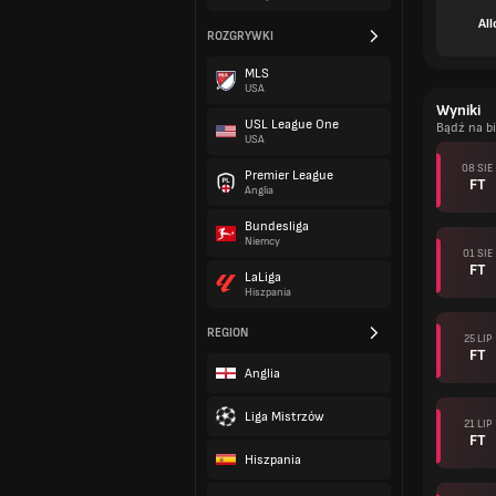
All
ROZGRYWKI
MLS
USA
Wyniki
USL League One
Bądź na b
USA
08 SIE
Premier League
FT
Anglia
Bundesliga
Niemcy
01 SIE
FT
LaLiga
Hiszpania
REGION
25 LIP
FT
Anglia
Liga Mistrzów
21 LIP
FT
Hiszpania