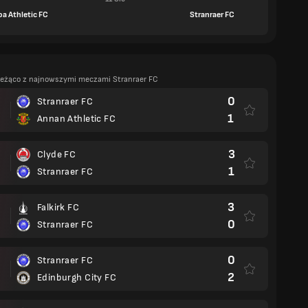
oa Athletic FC
Stranraer FC
ieżąco z najnowszymi meczami Stranraer FC
0
Stranraer FC
1
Annan Athletic FC
3
Clyde FC
1
Stranraer FC
3
Falkirk FC
0
Stranraer FC
0
Stranraer FC
2
Edinburgh City FC