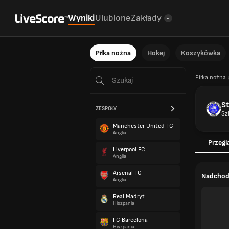
Wyniki
Ulubione
Zakłady
Piłka nożna
Hokej
Koszykówka
Piłka nożna
St
ZESPOŁY
Sz
Manchester United FC
Anglia
Przegl
Liverpool FC
Anglia
Arsenal FC
Nadchod
Anglia
Real Madryt
Hiszpania
FC Barcelona
Hiszpania