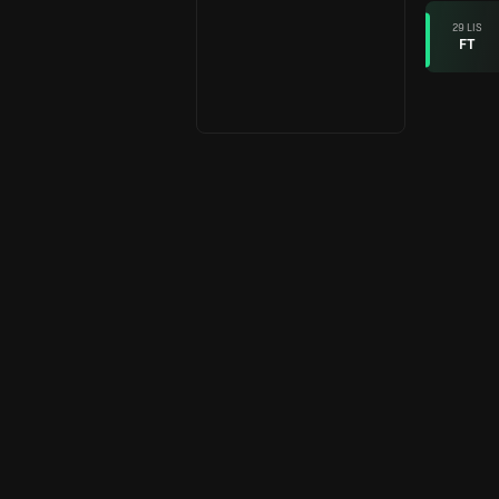
29 LIS
FT