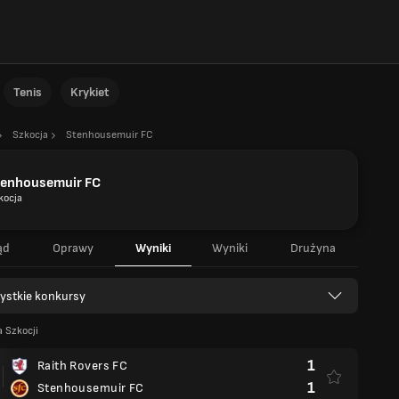
Tenis
Krykiet
Szkocja
Stenhousemuir FC
tenhousemuir FC
kocja
ąd
Oprawy
Wyniki
Wyniki
Drużyna
ystkie konkursy
 Szkocji
1
Raith Rovers FC
1
Stenhousemuir FC