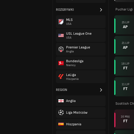
Puchar Ligi
ROZGRYWKI
MLS
25 LIP
USA
AP
USL League One
USA
21 LIP
AP
Premier League
Anglia
Bundesliga
18 LIP
Niemcy
FT
LaLiga
Hiszpania
11 LIP
FT
REGION
Anglia
Scottish C
Liga Mistrzów
16 MAJ
FT
Hiszpania