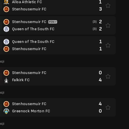
1
Alloa Athletic FC
3
Stenhousemuir FC
2
Stenhousemuir FC
(3)
2
Queen of The South FC
(3)
1
Queen of The South FC
1
Stenhousemuir FC
cji
0
Stenhousemuir FC
4
Falkirk FC
cji
4
Stenhousemuir FC
0
Greenock Morton FC
cji