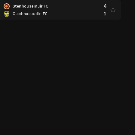
4
Stenhousemuir FC
1
Clachnacuddin FC