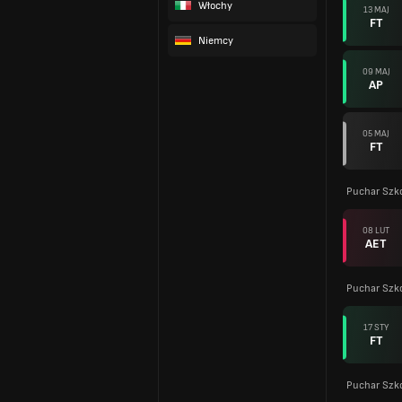
Włochy
13 MAJ
FT
Niemcy
09 MAJ
AP
05 MAJ
FT
Puchar Szko
08 LUT
AET
Puchar Szko
17 STY
FT
Puchar Szko