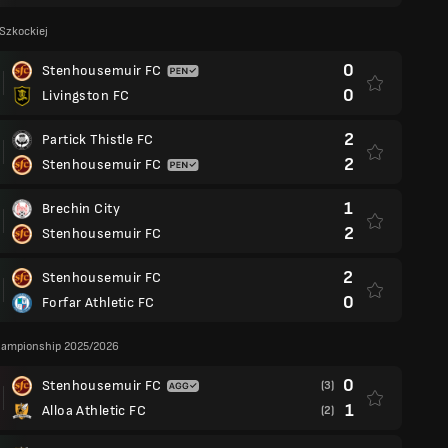
 Szkockiej
0
Stenhousemuir FC
0
Livingston FC
2
Partick Thistle FC
2
Stenhousemuir FC
1
Brechin City
2
Stenhousemuir FC
2
Stenhousemuir FC
0
Forfar Athletic FC
hampionship 2025/2026
0
Stenhousemuir FC
(3)
1
Alloa Athletic FC
(2)