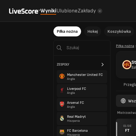
Wyniki
Ulubione
Zakłady
Piłka nożna
Hokej
Koszykówka
Piłka nożna
S
ZESPOŁY
Sz
Manchester United FC
Anglia
Przegl
Liverpool FC
Anglia
Wsz
Arsenal FC
Anglia
Mistrzostwa
Real Madryt
Hiszpania
01 SIE
FT
FC Barcelona
Hiszpania