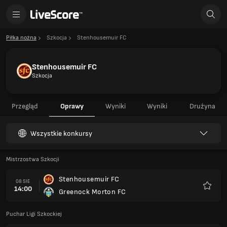
Piłka nożna
Szkocja
Stenhousemuir FC
Stenhousemuir FC
Szkocja
Przegląd
Oprawy
Wyniki
Wyniki
Drużyna
Wszystkie konkursy
Mistrzostwa Szkocji
Stenhousemuir FC
08 SIE
14:00
Greenock Morton FC
Ulubio
Puchar Ligi Szkockiej