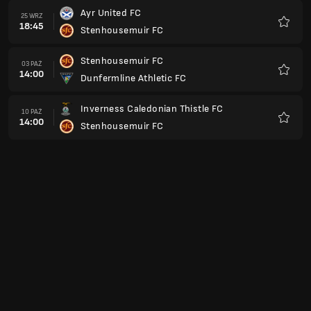
Ayr United FC
25 WRZ
18:45
Stenhousemuir FC
Ulubio
Stenhousemuir FC
03 PAŹ
14:00
Dunfermline Athletic FC
Ulubio
Inverness Caledonian Thistle FC
10 PAŹ
14:00
Stenhousemuir FC
Ulubio
Stenhousemuir FC
17 PAŹ
14:00
Raith Rovers FC
Ulubio
Partick Thistle FC
24 PAŹ
14:00
Stenhousemuir FC
Ulubio
Stenhousemuir FC
31 PAŹ
15:00
Livingston FC
Ulubio
Greenock Morton FC
07 LIS