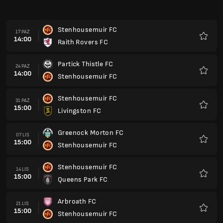
15:00
Stenhousemuir FC
Ulubio
Stenhousemuir FC
14 LIS
15:00
Queens Park FC
Ulubio
Arbroath FC
21 LIS
15:00
Stenhousemuir FC
Ulubio
Stenhousemuir FC
05 GRU
15:00
Ayr United FC
Ulubio
Dunfermline Athletic FC
12 GRU
15:00
Stenhousemuir FC
Ulubio
Stenhousemuir FC
19 GRU
15:00
Inverness Caledonian Thistle FC
Ulubio
Livingston FC
26 GRU
15:00
Stenhousemuir FC
Ulubio