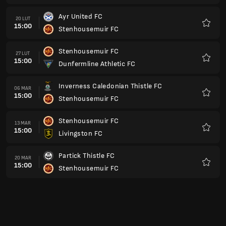
Stenhousemuir FC
17 KWI
14:00
Raith Rovers FC
Ulubio
Stenhousemuir FC
24 KWI
14:00
Ayr United FC
Ulubio
Dunfermline Athletic FC
30 KWI
18:45
Stenhousemuir FC
Ulubio