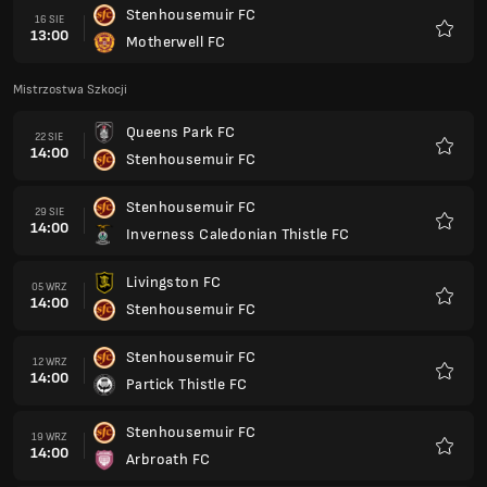
Stenhousemuir FC
16 SIE
13:00
Motherwell FC
Ulubio
Mistrzostwa Szkocji
Queens Park FC
22 SIE
14:00
Stenhousemuir FC
Ulubio
Stenhousemuir FC
29 SIE
14:00
Inverness Caledonian Thistle FC
Ulubio
Livingston FC
05 WRZ
14:00
Stenhousemuir FC
Ulubio
Stenhousemuir FC
12 WRZ
14:00
Partick Thistle FC
Ulubio
Stenhousemuir FC
19 WRZ
14:00
Arbroath FC
Ulubio