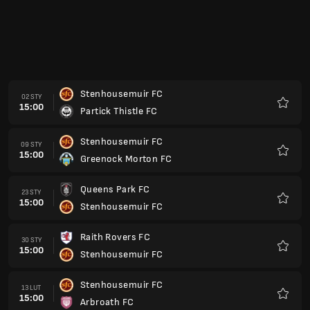
15:00
Dunfermline Athletic FC
Ulubio
Inverness Caledonian Thistle FC
06 MAR
15:00
Stenhousemuir FC
Ulubio
Stenhousemuir FC
13 MAR
15:00
Livingston FC
Ulubio
Partick Thistle FC
20 MAR
15:00
Stenhousemuir FC
Ulubio
Greenock Morton FC
27 MAR
15:00
Stenhousemuir FC
Ulubio
Stenhousemuir FC
03 KWI
14:00
Queens Park FC
Ulubio
Arbroath FC
10 KWI
14:00
Stenhousemuir FC
Ulubio