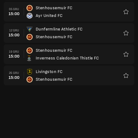
Stenhousemuir FC
02 STY
15:00
Partick Thistle FC
Ulubio
Stenhousemuir FC
09 STY
15:00
Greenock Morton FC
Ulubio
Queens Park FC
23 STY
15:00
Stenhousemuir FC
Ulubio
Raith Rovers FC
30 STY
15:00
Stenhousemuir FC
Ulubio
Stenhousemuir FC
13 LUT
15:00
Arbroath FC
Ulubio
Ayr United FC
20 LUT
15:00
Stenhousemuir FC
Ulubio
Stenhousemuir FC
27 LUT